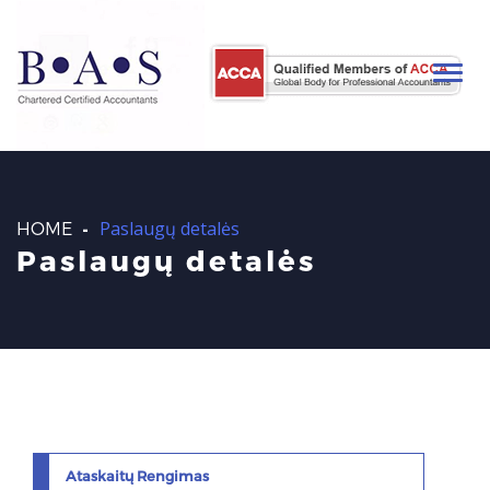
Toggle
navigati
-
Paslaugų detalės
HOME
Paslaugų detalės
Ataskaitų Rengimas