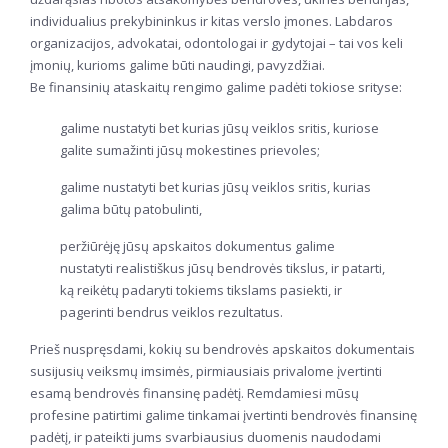
individualius prekybininkus ir kitas verslo įmones. Labdaros
organizacijos, advokatai, odontologai ir gydytojai – tai vos keli
įmonių, kurioms galime būti naudingi, pavyzdžiai.
Be finansinių ataskaitų rengimo galime padėti tokiose srityse:
galime nustatyti bet kurias jūsų veiklos sritis, kuriose
galite sumažinti jūsų mokestines prievoles;
galime nustatyti bet kurias jūsų veiklos sritis, kurias
galima būtų patobulinti,
peržiūrėję jūsų apskaitos dokumentus galime
nustatyti realistiškus jūsų bendrovės tikslus, ir patarti,
ką reikėtų padaryti tokiems tikslams pasiekti, ir
pagerinti bendrus veiklos rezultatus.
Prieš nuspręsdami, kokių su bendrovės apskaitos dokumentais
susijusių veiksmų imsimės, pirmiausiais privalome įvertinti
esamą bendrovės finansinę padėtį. Remdamiesi mūsų
profesine patirtimi galime tinkamai įvertinti bendrovės finansinę
padėtį, ir pateikti jums svarbiausius duomenis naudodami