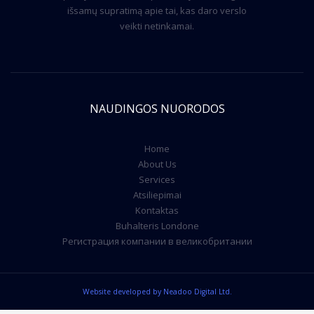
išsamų supratimą apie tai, kas daro verslo
veikti netinkamai.
NAUDINGOS NUORODOS
Home
About Us
Services
Atsiliepimai
Kontaktas
Buhalteris Londone
Регистрация компании в великобритании
Website developed by Neadoo Digital Ltd.