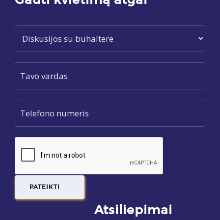
Gauti kvietimą atgal
Atsiliepimai