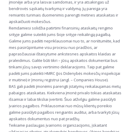
įmonėje arba yra laisvai samdomas, ir yra atsakingas už
bendrovės sąskaitų tvarkymą ir valdymą. Jų pareiga yra
remiantis turimais duomenimis parengti metines ataskaitas ir
apskaičiuoti mokesčius.
Remdamiesi solidžia patirtimi finansinių ataskaitų rengimo
srityje galime suteikti jums šioje srityje reikalingą pagalbą.
Galime jums padėti nepriklausomai nuo to, ar norėtumėte, kad
mes pasirūpintume visu procesu nuo pradžios, ar
paprasčiausiai ištaisytume ankstesnes apskaitos klaidas ar
praleidimus. Galite būti tikri – jūsų apskaitos dokumentai bus
tinkami jūsų savęs vertinimo deklaracijoms. Taip pat galime
padėti jums pateikti HMRC (Jos Didenybės mokesčių inspekcijai
ir muitinei) ir Įmonių registrui (angl. – Companies House).
BAS gali padėti įmonėms parengti įstatymų reikalaujamas metų
pabaigos ataskaitas. Kiekviena įmonė privalo tokias ataskaitas
išsamiai ir labai tiksliai įvertinti. Šiuo atžvilgiu galime pasiūlyti
įvairios pagalbos. Priklausomai nuo mūsų klientų poreikio
galime pasiūlyti pagalbos rengiantis auditui, arba tvarkyti jūsų
apskaitos dokumentus nuo pat pradžių.
Teikiame paslaugas įvairioms organizacijoms, įskaitant
uždarąsias ribotos atsakomybės bendroves, ūkines bendrijas,