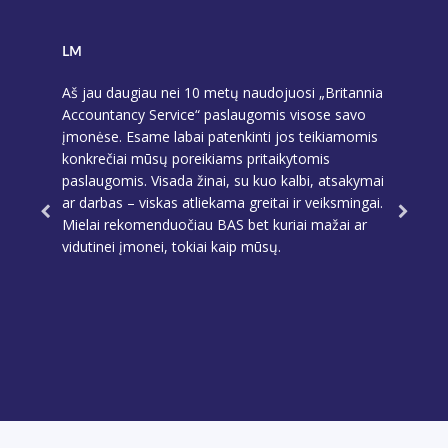
LM
AT
r
Aš jau daugiau nei 10 metų naudojuosi „Britannia
Esu ne v
s metus
Accountancy Service“ paslaugomis visose savo
sunkiai s
monė
įmonėse. Esame labai patenkinti jos teikiamomis
paskambi
tas
konkrečiai mūsų poreikiams pritaikytomis
spręsti“
rasti ką
paslaugomis. Visada žinai, su kuo kalbi, atsakymai
lygio rodi
ą.
ar darbas – viskas atliekama greitai ir veiksmingai.
 kurią aš
Mielai rekomenduočiau BAS bet kuriai mažai ar
vidutinei įmonei, tokiai kaip mūsų.