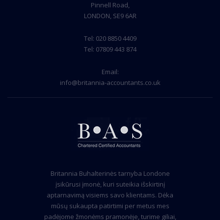
Pinnell Road,
LONDON, SE9 6AR
Tel:
020 8850 4409
Tel:
07809 443 874
Email:
info@britannia-accountants.co.uk
Britannia Buhalterinės tarnyba Londone
įsikūrusi įmonė, kuri suteikia išskirtinį
aptarnavimą visiems savo klientams. Dėka
mūsų sukaupta patirtimi per metus mes
padėjome žmonėms pramonėje, turime giliai,