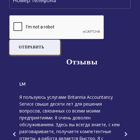
Отзывы
LM
AT
ная и
Я пользуюсь услугами Britannia Accountancy
Я направ
Service свыше десяти лет для решения
находили
совые
вопросов, связанных со всеми моими
к: «Ну, п
 Эта
предприятиями. Я очень доволен
решить э
оторые
обслуживанием. Здесь вы всегда знаете, с кем
очень хо
ст,
разговариваете, получаете компетентные
обслужив
икшие
ответы, а работа делается быстро. Я с