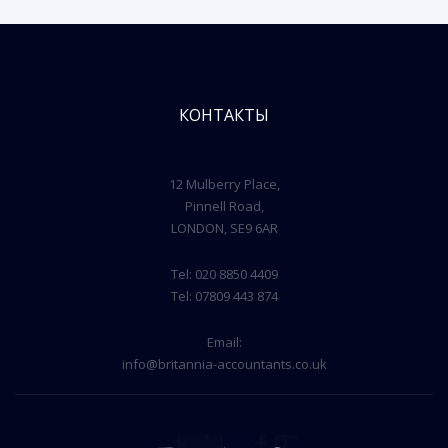
КОНТАКТЫ
12 Mulberry Place,
Pinnell Road,
LONDON, SE9 6AR
Tel:
020 8850 4409
Tel:
07809 443 874
Email:
info@britannia-accountants.co.uk